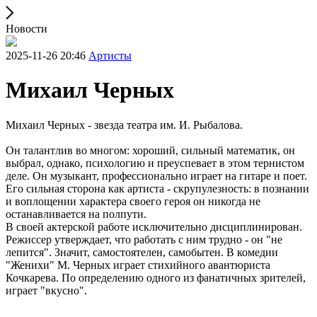
Новости
2025-11-26 20:46
Артисты
Михаил Черных
Михаил Черных - звезда театра им. И. Рыбалова.
Он талантлив во многом: хороший, сильный математик, он
выбрал, однако, психологию и преуспевает в этом тернистом
деле. Он музыкант, профессионально играет на гитаре и поет.
Его сильная сторона как артиста - скрупулезность: в познании
и воплощении характера своего героя он никогда не
останавливается на полпути.
В своей актерской работе исключительно дисциплинирован.
Режиссер утверждает, что работать с ним трудно - он "не
лепится". Значит, самостоятелен, самобытен. В комедии
"Женихи" М. Черных играет стихийного авантюриста
Кочкарева. По определению одного из фанатичных зрителей,
играет "вкусно".